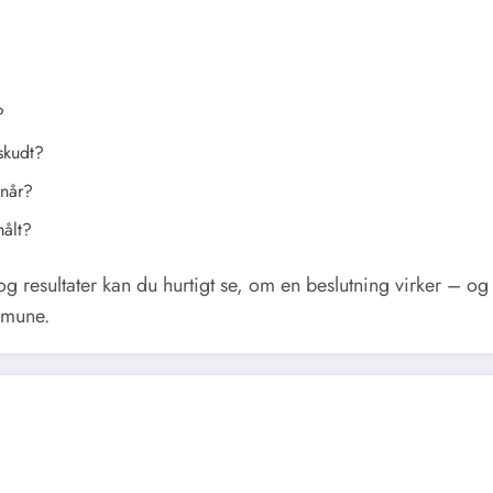
?
skudt?
rnår?
målt?
 resultater kan du hurtigt se, om en beslutning virker – og
mmune.