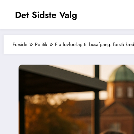
Videre
til
Det Sidste Valg
indhold
Forside
Politik
Fra lovforslag til busafgang: forstå kæ