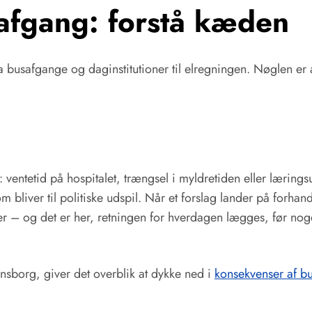
usafgang: forstå kæden
a busafgange og daginstitutioner til elregningen. Nøglen er a
: ventetid på hospitalet, trængsel i myldretiden eller lærings
m bliver til politiske udspil. Når et forslag lander på forh
– og det er her, retningen for hverdagen lægges, før noget
sborg, giver det overblik at dykke ned i
konsekvenser af b