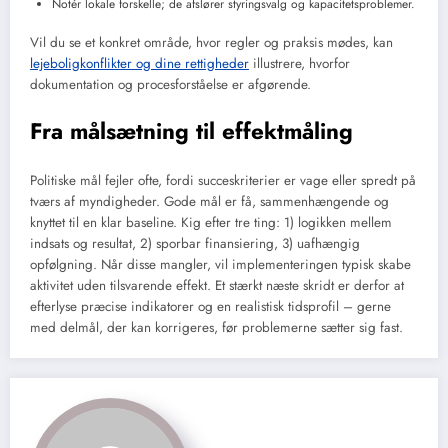
Notér lokale forskelle; de afslører styringsvalg og kapacitetsproblemer.
Vil du se et konkret område, hvor regler og praksis mødes, kan
lejeboligkonflikter og dine rettigheder
illustrere, hvorfor
dokumentation og procesforståelse er afgørende.
Fra målsætning til effektmåling
Politiske mål fejler ofte, fordi succeskriterier er vage eller spredt på
tværs af myndigheder. Gode mål er få, sammenhængende og
knyttet til en klar baseline. Kig efter tre ting: 1) logikken mellem
indsats og resultat, 2) sporbar finansiering, 3) uafhængig
opfølgning. Når disse mangler, vil implementeringen typisk skabe
aktivitet uden tilsvarende effekt. Et stærkt næste skridt er derfor at
efterlyse præcise indikatorer og en realistisk tidsprofil – gerne
med delmål, der kan korrigeres, før problemerne sætter sig fast.