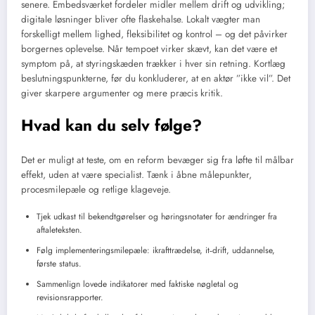
senere. Embedsværket fordeler midler mellem drift og udvikling;
digitale løsninger bliver ofte flaskehalse. Lokalt vægter man
forskelligt mellem lighed, fleksibilitet og kontrol – og det påvirker
borgernes oplevelse. Når tempoet virker skævt, kan det være et
symptom på, at styringskæden trækker i hver sin retning. Kortlæg
beslutningspunkterne, før du konkluderer, at en aktør ”ikke vil”. Det
giver skarpere argumenter og mere præcis kritik.
Hvad kan du selv følge?
Det er muligt at teste, om en reform bevæger sig fra løfte til målbar
effekt, uden at være specialist. Tænk i åbne målepunkter,
procesmilepæle og retlige klageveje.
Tjek udkast til bekendtgørelser og høringsnotater for ændringer fra
aftaleteksten.
Følg implementeringsmilepæle: ikrafttrædelse, it‑drift, uddannelse,
første status.
Sammenlign lovede indikatorer med faktiske nøgletal og
revisionsrapporter.