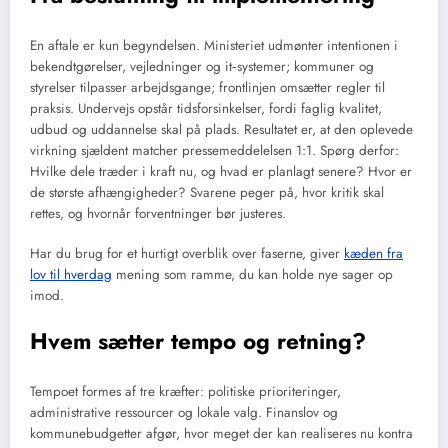
En aftale er kun begyndelsen. Ministeriet udmønter intentionen i
bekendtgørelser, vejledninger og it‑systemer; kommuner og
styrelser tilpasser arbejdsgange; frontlinjen omsætter regler til
praksis. Undervejs opstår tidsforsinkelser, fordi faglig kvalitet,
udbud og uddannelse skal på plads. Resultatet er, at den oplevede
virkning sjældent matcher pressemeddelelsen 1:1. Spørg derfor:
Hvilke dele træder i kraft nu, og hvad er planlagt senere? Hvor er
de største afhængigheder? Svarene peger på, hvor kritik skal
rettes, og hvornår forventninger bør justeres.
Har du brug for et hurtigt overblik over faserne, giver
kæden fra
lov til hverdag
mening som ramme, du kan holde nye sager op
imod.
Hvem sætter tempo og retning?
Tempoet formes af tre kræfter: politiske prioriteringer,
administrative ressourcer og lokale valg. Finanslov og
kommunebudgetter afgør, hvor meget der kan realiseres nu kontra